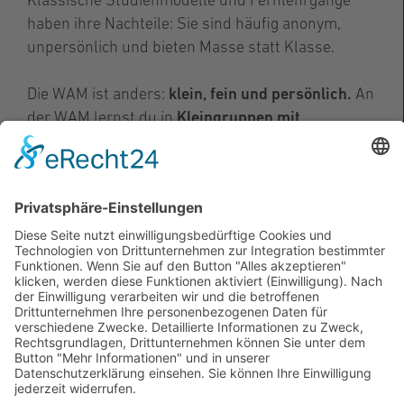
Klassische Studienmodelle und Fernlehrgänge
haben ihre Nachteile: Sie sind häufig anonym,
unpersönlich und bieten Masse statt Klasse.
Die WAM ist anders:
klein, fein und persönlich.
An
der WAM lernst du in
Kleingruppen mit
Dozierenden aus der Praxis
, statt in überfüllten
Hörsälen mit Profs, die mehr Zeit in der Uni als in
der Praxis verbringen.
Die
Lehrpläne
der WAM werden regelmäßig an
aktuelle Branchen-Entwicklungen
angepasst. Die
Prüfungen sind praxisgerecht
und zahlen auf
dein Portfolio ein.
An der WAM ist dein kostenloser
Zugriff auf
professionelle Software (Adobe Cloud und
Microsoft 365)
selbstverständlich.