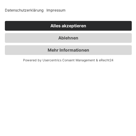
An der WAM werden dir Tutoren zur Seite gestellt,
die dich in deiner
Persönlichkeitsentwicklung
und deinem
persönlichen Wachstum
begleitet.
Jetzt kostenlosen Infocall vereinbaren
We
want
you!