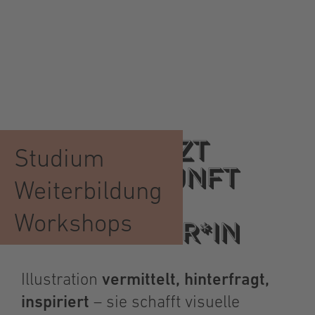
Leidenschaft zum Beruf
STARTE JETZT
Studium
DEINE ZUKUNFT
Weiterbildung
ALS
Workshops
ILLUSTRATOR*IN
Illustration
vermittelt, hinterfragt,
inspiriert
– sie schafft visuelle