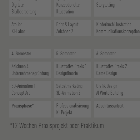
Digitale
Konzeptionelle
Storytelling
Bildbearbeitung
Illustration
Atelier
Print & Layout
Kinderbuchillustration
KI-Labor
Zeichnen 2
Kommunikationskonzeption
4. Semester
5. Semester
6. Semester
Zeichnen 4
Illustrative Praxis 1
Illustrative Praxis 2
Unternehmensgründung
Designtheorie
Game Design
3D-Animation 1
Selbstmarketing
Grafik Design
Concept Art
3D-Animation 2
AI World Building
Praxisphase*
Professionalisierung
Abschlussarbeit
KI-Projekt
*12 Wochen Praxisprojekt oder Praktikum