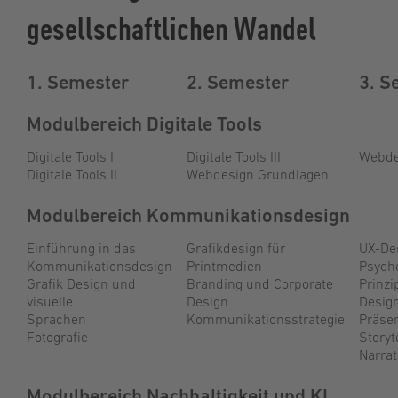
gesellschaftlichen Wandel
1. Semester
2. Semester
3. S
Modulbereich Digitale Tools
Digitale Tools I
Digitale Tools III
Webde
Digitale Tools II
Webdesign Grundlagen
Modulbereich Kommunikationsdesign
Einführung in das
Grafikdesign für
UX-De
Kommunikationsdesign
Printmedien
Psych
Grafik Design und
Branding und Corporate
Prinzi
visuelle
Design
Desig
Sprachen
Kommunikationsstrategie
Präsen
Fotografie
Storyt
Narrat
Modulbereich Nachhaltigkeit und KI