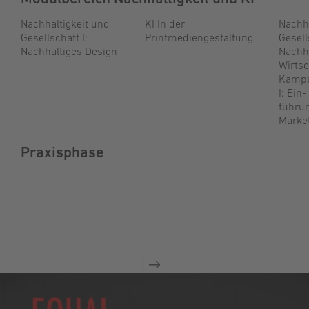
Nachhaltigkeit und
KI In der
Nachha
Gesellschaft I:
Printmediengestaltung
Gesell
Nachhaltiges Design
Nachh
Wirtsc
Kampa
I: Ein-
führun
Marke
Praxisphase